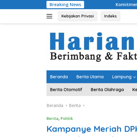
Langsung
Breaking News
Komitmen Merawat Kerukunan Bera
ke
konten
Kebijakan Privasi
Indeks
Beranda
Berita Utama
Lampung
Berita Otomotif
Berita Olahraga
K
Beranda
Berita
Berita
,
Politik
Kampanye Meriah DPK