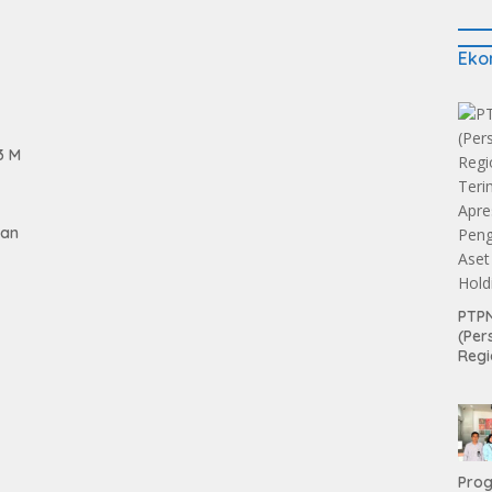
Eko
3 M
gan
PTPN
(Per
Regi
Teri
Apre
Pen
tan
Aset
Hold
Pro