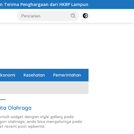
ari HKBP Lampung
Pemprov dan DPRD Lampung Sepakat
Ekonomi
Kesehatan
Pemerintahan
ita Olahraga
contoh widget dengan style gallery pada
gori olahraga, anda bisa mengaturnya pada
et recent post wpberita.