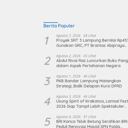
Berita Populer
1
Agustus 7, 2026
68 Lihat
Proyek SRT 3 Lampung Bernilai Rp45
Gunakan GRC, PT Brantas Abipraya
Belum Beri Tanggapan
2
Agustus 2, 2026
65 Lihat
Abdul Rivai Ras Luncurkan Buku Pan
dalam Aspek Pertahanan Negara
3
Agustus 1, 2026
46 Lihat
PKB Bandar Lampung Matangkan
Strategi, Bidik Delapan Kursi DPRD
4
Agustus 3, 2026
46 Lihat
Usung Spirit of Krakatoa, Lamsel Fest
2026 Siap Tampil Lebih Spektakuler
dengan Empat Event Ikonik dan Dere
Artis Ibu Kota
5
Agustus 4, 2026
41 Lihat
BRI Kanca Teluk Betung Serahkan BRI
Peduli Renovasi Masjid SPN Polda