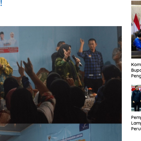
!
Kom
Bupa
Pen
Pem
Lam
Per
APB