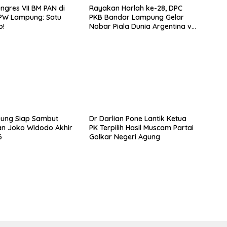
ongres VII BM PAN di
Rayakan Harlah ke-28, DPC
DPW Lampung: Satu
PKB Bandar Lampung Gelar
o!
Nobar Piala Dunia Argentina vs
Mesir
pung Siap Sambut
Dr Darlian Pone Lantik Ketua
n Joko Widodo Akhir
PK Terpilih Hasil Muscam Partai
6
Golkar Negeri Agung