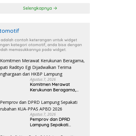
‘Penglipuran’ Kedua
Selengkapnya
pada 2027
tomotif
i adalah contoh keterangan untuk widget
ngan kategori otomotif, anda bisa dengan
dah memasukkannya pada widget.
Agustus 7, 2026
Komitmen Merawat
Kerukunan Beragama,
Bupati Radityo Egi
Dijadwalkan Terima
Penghargaan dari HKBP
Lampung
Agustus 7, 2026
Pemprov dan DPRD
Lampung Sepakati
Perubahan KUA-PPAS
APBD 2026