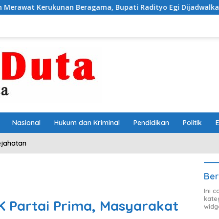
gama, Bupati Radityo Egi Dijadwalkan Terima Penghargaan d
Nasional
Hukum dan Kriminal
Pendidikan
Politik
ejahatan
Ber
Ini 
kate
 Partai Prima, Masyarakat
widg