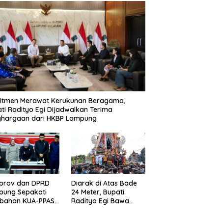
itmen Merawat Kerukunan Beragama,
ti Radityo Egi Dijadwalkan Terima
ghargaan dari HKBP Lampung
prov dan DPRD
Diarak di Atas Bade
pung Sepakati
24 Meter, Bupati
ubahan KUA-PPAS
Radityo Egi Bawa
D 2026
Mimpi Besar
Balinuraga Jadi