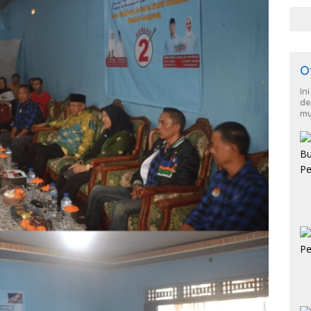
O
In
de
mu