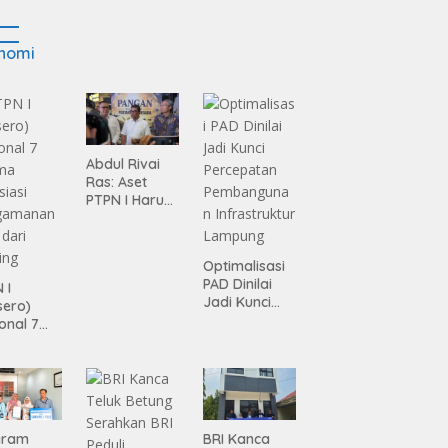
nomi
Abdul Rivai
Ras: Aset
PTPN I Harus
Jadi Mesin
Pertumbuhan
Optimalisasi
PAD Dinilai
 I
Jadi Kunci
sero)
Percepatan
onal 7
Pembanguna
ma
n
siasi
Infrastruktur
gamanan
Lampung
 dari
ing
gram
BRI Kanca