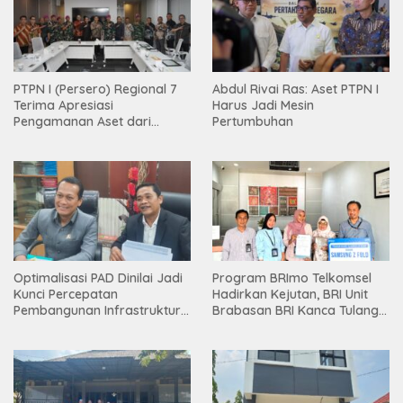
PTPN I (Persero) Regional 7
Abdul Rivai Ras: Aset PTPN I
Terima Apresiasi
Harus Jadi Mesin
Pengamanan Aset dari
Pertumbuhan
Holding
Optimalisasi PAD Dinilai Jadi
Program BRImo Telkomsel
Kunci Percepatan
Hadirkan Kejutan, BRI Unit
Pembangunan Infrastruktur
Brabasan BRI Kanca Tulang
Lampung
Bawang Serahkan Hadiah
Premium kepada Nasabah
Mesuji