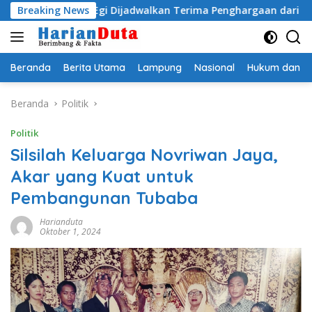
Langsung
ityo Egi Dijadwalkan Terima Penghargaan dari HKBP Lampun
Breaking News
ke
konten
Beranda
Berita Utama
Lampung
Nasional
Hukum dan Kr
Beranda
Politik
Politik
Silsilah Keluarga Novriwan Jaya,
Akar yang Kuat untuk
Pembangunan Tubaba
Harianduta
Oktober 1, 2024