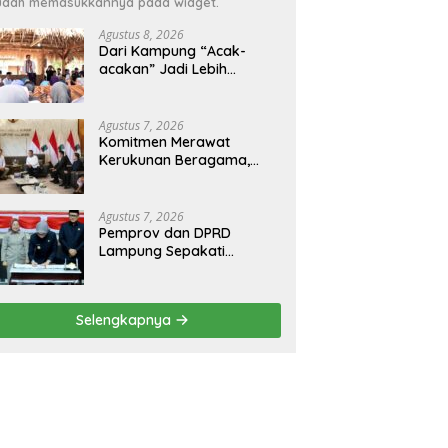
dah memasukkannya pada widget.
Agustus 8, 2026
Dari Kampung “Acak-
acakan” Jadi Lebih
Tertata, Bupati Egi
Jagokan Baru Ranji Tiga
Besar Desa Helau
Agustus 7, 2026
Komitmen Merawat
Kerukunan Beragama,
Bupati Radityo Egi
Dijadwalkan Terima
Penghargaan dari HKBP
Agustus 7, 2026
Lampung
Pemprov dan DPRD
Lampung Sepakati
Perubahan KUA-PPAS
APBD 2026
Selengkapnya