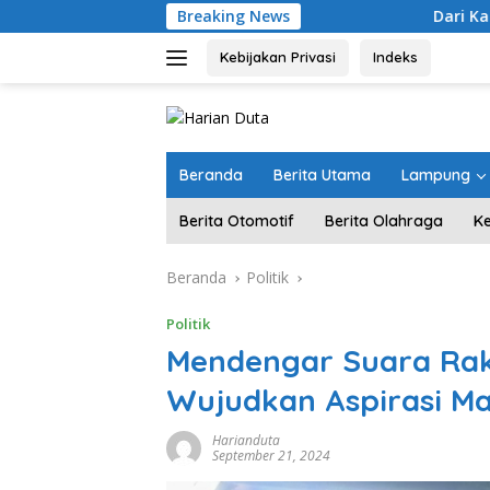
Langsung
Breaking News
Dari Kampung “Acak-acakan” 
ke
konten
Kebijakan Privasi
Indeks
Beranda
Berita Utama
Lampung
Berita Otomotif
Berita Olahraga
K
Beranda
Politik
Politik
Mendengar Suara Rak
Wujudkan Aspirasi M
Harianduta
September 21, 2024