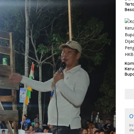
Tert
Besa
Kom
Ker
Bupa
Dija
Peng
HKB
O
In
de