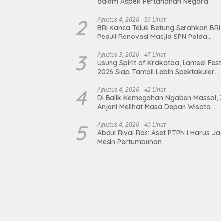
dalam Aspek Pertahanan Negara
2
Agustus 4, 2026
50 Lihat
BRI Kanca Teluk Betung Serahkan BRI
Peduli Renovasi Masjid SPN Polda
Lampung, Wujud Nyata Dukungan
terhadap Sarana Ibadah
3
Agustus 3, 2026
47 Lihat
Usung Spirit of Krakatoa, Lamsel Fest
2026 Siap Tampil Lebih Spektakuler
dengan Empat Event Ikonik dan Dere
Artis Ibu Kota
4
Agustus 4, 2026
42 Lihat
Di Balik Kemegahan Ngaben Massal, 
Anjani Melihat Masa Depan Wisata
Budaya Balinuraga
5
Agustus 4, 2026
40 Lihat
Abdul Rivai Ras: Aset PTPN I Harus Ja
Mesin Pertumbuhan