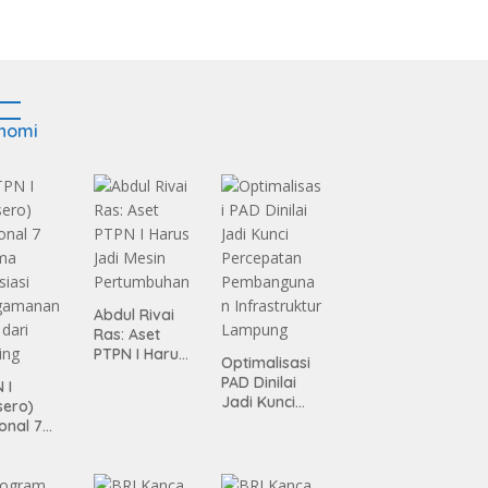
nomi
Abdul Rivai
Ras: Aset
PTPN I Harus
Optimalisasi
Jadi Mesin
PAD Dinilai
 I
Pertumbuhan
Jadi Kunci
sero)
Percepatan
onal 7
Pembanguna
ma
n
siasi
Infrastruktur
gamanan