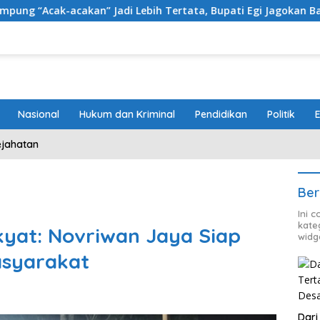
Jadi Lebih Tertata, Bupati Egi Jagokan Baru Ranji Tiga Besar 
Nasional
Hukum dan Kriminal
Pendidikan
Politik
ejahatan
Ber
Ini 
kate
yat: Novriwan Jaya Siap
widg
asyarakat
Dari