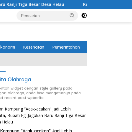
Desa Helau
Komitmen Merawat Kerukunan Beragama, Bu
Ekonomi
Kesehatan
Pemerintahan
ita Olahraga
contoh widget dengan style gallery pada
gori olahraga, anda bisa mengaturnya pada
et recent post wpberita.
 Kampung “Acak-acakan” Jadi Lebih