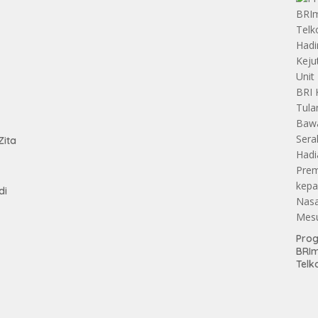
Aset
Hold
tan
Zita
di
Pro
BRI
Telk
Hadi
Keju
Unit
Brab