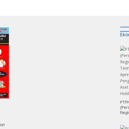
Eko
PTPN
(Per
Regi
Teri
Apre
gan
Pen