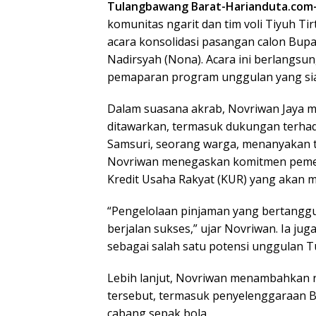
Tulangbawang Barat-Harianduta.com
komunitas ngarit dan tim voli Tiyuh 
acara konsolidasi pasangan calon Bupa
Nadirsyah (Nona). Acara ini berlangs
pemaparan program unggulan yang s
Dalam suasana akrab, Novriwan Jaya m
ditawarkan, termasuk dukungan terhada
Samsuri, seorang warga, menanyakan t
Novriwan menegaskan komitmen pemer
Kredit Usaha Rakyat (KUR) yang akan 
“Pengelolaan pinjaman yang bertangg
berjalan sukses,” ujar Novriwan. Ia j
sebagai salah satu potensi unggulan T
Lebih lanjut, Novriwan menambahkan r
tersebut, termasuk penyelenggaraan B
cabang sepak bola.