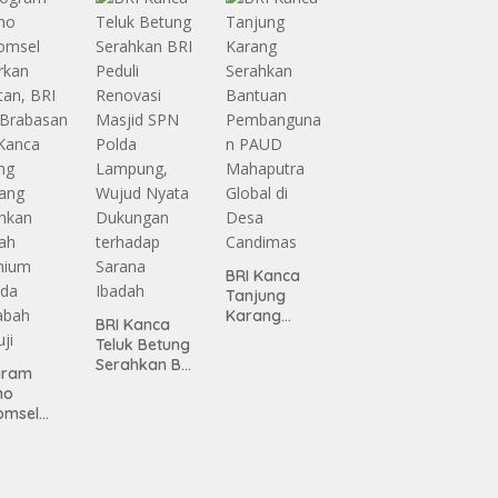
Lampung
 dari
ing
BRI Kanca
Tanjung
Karang
BRI Kanca
Serahkan
Teluk Betung
Bantuan
Serahkan BRI
gram
Pembanguna
Peduli
mo
n PAUD
Renovasi
omsel
Mahaputra
Masjid SPN
rkan
Global di
Polda
tan, BRI
Desa
Lampung,
Candimas
Wujud Nyata
asan BRI