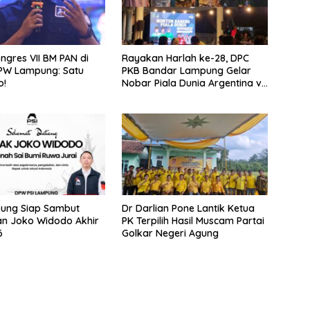
ongres VII BM PAN di
Rayakan Harlah ke-28, DPC
DPW Lampung: Satu
PKB Bandar Lampung Gelar
o!
Nobar Piala Dunia Argentina vs
Mesir
pung Siap Sambut
Dr Darlian Pone Lantik Ketua
n Joko Widodo Akhir
PK Terpilih Hasil Muscam Partai
6
Golkar Negeri Agung