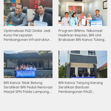
Optimalisasi PAD Dinilai Jadi
Program BRImo Telkomsel
Kunci Percepatan
Hadirkan Kejutan, BRI Unit
Pembangunan Infrastruktur
Brabasan BRI Kanca Tulang
Lampung
Bawang Serahkan Hadiah
Premium kepada Nasabah
Mesuji
BRI Kanca Teluk Betung
BRI Kanca Tanjung Karang
Serahkan BRI Peduli Renovasi
Serahkan Bantuan
Masjid SPN Polda Lampung,
Pembangunan PAUD
Wujud Nyata Dukungan
Mahaputra Global di Desa
terhadap Sarana Ibadah
Candimas