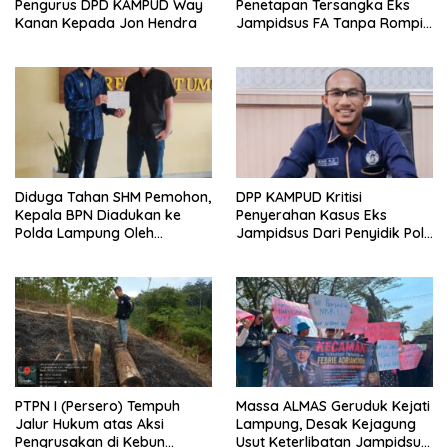
Pengurus DPD KAMPUD Way
Penetapan Tersangka Eks
Kanan Kepada Jon Hendra
Jampidsus FA Tanpa Rompi
Tahanan dan Borgol, Ada
Perlakuan Khusus?
Diduga Tahan SHM Pemohon,
DPP KAMPUD Kritisi
Kepala BPN Diadukan ke
Penyerahan Kasus Eks
Polda Lampung Oleh
Jampidsus Dari Penyidik Polri
Kampud
Ke Penyidik Kejagung, Nilai
Tidak Sesuai Prosedur
PTPN I (Persero) Tempuh
Massa ALMAS Geruduk Kejati
Jalur Hukum atas Aksi
Lampung, Desak Kejagung
Pengrusakan di Kebun
Usut Keterlibatan Jampidsus