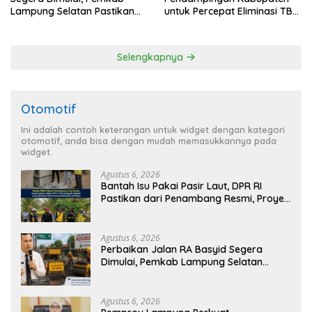
Lampung Selatan Pastikan
untuk Percepat Eliminasi TBC
Mobilitas Warga Lebih Aman
di Tanggamus
dan Nyaman
Selengkapnya
Otomotif
Ini adalah contoh keterangan untuk widget dengan kategori
otomotif, anda bisa dengan mudah memasukkannya pada
widget.
Agustus 6, 2026
Bantah Isu Pakai Pasir Laut, DPR RI
Pastikan dari Penambang Resmi, Proyek
Pengaman Pantai Mandiri Sejati Sudah
Sesuai Spesifikasi
Agustus 6, 2026
Perbaikan Jalan RA Basyid Segera
Dimulai, Pemkab Lampung Selatan
Pastikan Mobilitas Warga Lebih Aman
dan Nyaman
Agustus 6, 2026