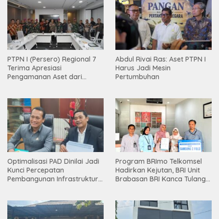
PTPN I (Persero) Regional 7
Abdul Rivai Ras: Aset PTPN I
Terima Apresiasi
Harus Jadi Mesin
Pengamanan Aset dari
Pertumbuhan
Holding
Optimalisasi PAD Dinilai Jadi
Program BRImo Telkomsel
Kunci Percepatan
Hadirkan Kejutan, BRI Unit
Pembangunan Infrastruktur
Brabasan BRI Kanca Tulang
Lampung
Bawang Serahkan Hadiah
Premium kepada Nasabah
Mesuji