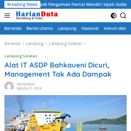
Langsung
smi, Proyek Pengaman Pantai Mandiri Sejati Sudah Sesuai Spesif
Breaking News
ke
konten
Beranda
Berita Utama
Lampung
Nasional
Hukum dan Kr
Beranda
Lampung
Lampung Selatan
Lampung Selatan
Alat IT ASDP Bahkaueni Dicuri,
Management Tak Ada Dampak
Harianduta
Agustus 3, 2024