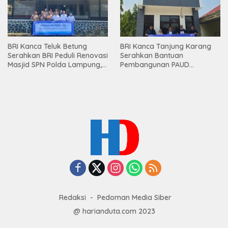
BRI Kanca Teluk Betung
BRI Kanca Tanjung Karang
Serahkan BRI Peduli Renovasi
Serahkan Bantuan
Masjid SPN Polda Lampung,
Pembangunan PAUD
Wujud Nyata Dukungan
Mahaputra Global di Desa
terhadap Sarana Ibadah
Candimas
Redaksi
Pedoman Media Siber
@ harianduta.com 2023