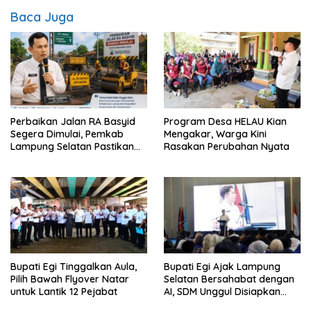
Baca Juga
Perbaikan Jalan RA Basyid
Program Desa HELAU Kian
Segera Dimulai, Pemkab
Mengakar, Warga Kini
Lampung Selatan Pastikan
Rasakan Perubahan Nyata
Mobilitas Warga Lebih Aman
dan Nyaman
Bupati Egi Tinggalkan Aula,
Bupati Egi Ajak Lampung
Pilih Bawah Flyover Natar
Selatan Bersahabat dengan
untuk Lantik 12 Pejabat
AI, SDM Unggul Disiapkan
Hadapi Masa Depan