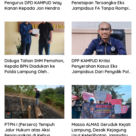
Pengurus DPD KAMPUD Way
Penetapan Tersangka Eks
Kanan Kepada Jon Hendra
Jampidsus FA Tanpa Rompi
Tahanan dan Borgol, Ada
Perlakuan Khusus?
Diduga Tahan SHM Pemohon,
DPP KAMPUD Kritisi
Kepala BPN Diadukan ke
Penyerahan Kasus Eks
Polda Lampung Oleh
Jampidsus Dari Penyidik Polri
Kampud
Ke Penyidik Kejagung, Nilai
Tidak Sesuai Prosedur
PTPN I (Persero) Tempuh
Massa ALMAS Geruduk Kejati
Jalur Hukum atas Aksi
Lampung, Desak Kejagung
Pengrusakan di Kebun
Usut Keterlibatan Jampidsus