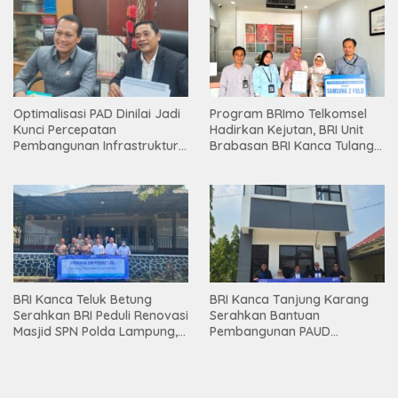
Optimalisasi PAD Dinilai Jadi
Program BRImo Telkomsel
Kunci Percepatan
Hadirkan Kejutan, BRI Unit
Pembangunan Infrastruktur
Brabasan BRI Kanca Tulang
Lampung
Bawang Serahkan Hadiah
Premium kepada Nasabah
Mesuji
BRI Kanca Teluk Betung
BRI Kanca Tanjung Karang
Serahkan BRI Peduli Renovasi
Serahkan Bantuan
Masjid SPN Polda Lampung,
Pembangunan PAUD
Wujud Nyata Dukungan
Mahaputra Global di Desa
terhadap Sarana Ibadah
Candimas