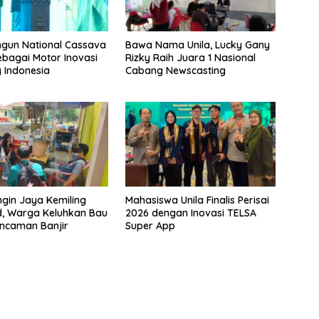
ngun National Cassava
Bawa Nama Unila, Lucky Gany
ebagai Motor Inovasi
Rizky Raih Juara 1 Nasional
 Indonesia
Cabang Newscasting
ngin Jaya Kemiling
Mahasiswa Unila Finalis Perisai
d, Warga Keluhkan Bau
2026 dengan Inovasi TELSA
ncaman Banjir
Super App