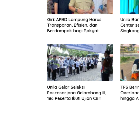
Giri: APBD Lampung Harus
Unila Ba
Transparan, Efisien, dan
Center s
Berdampak bagi Rakyat
Singkong
Unila Gelar Seleksi
TPS Beri
Pascasarjana Gelombang III,
Overloa
186 Peserta Ikuti Ujian CBT
hingga A