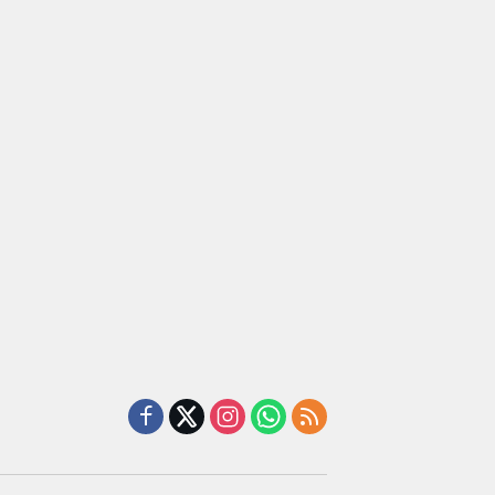
Masjid SPN
Pembanguna
asan BRI
Polda
n PAUD
a Tulang
Lampung,
Mahaputra
ang
Wujud Nyata
Global di
ahkan
Dukungan
Desa
iah
terhadap
Candimas
mium
Sarana
ada
Ibadah
abah
ji