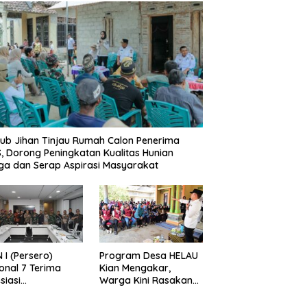
b Jihan Tinjau Rumah Calon Penerima
, Dorong Peningkatan Kualitas Hunian
a dan Serap Aspirasi Masyarakat
 I (Persero)
Program Desa HELAU
onal 7 Terima
Kian Mengakar,
siasi
Warga Kini Rasakan
gamanan Aset
Perubahan Nyata
 Holding