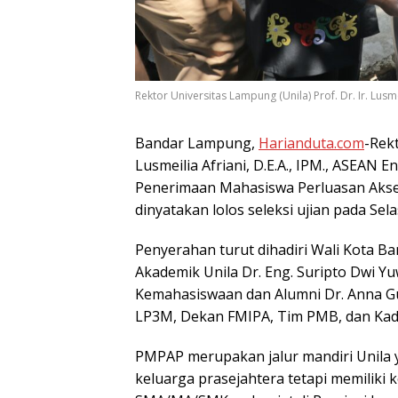
Rektor Universitas Lampung (Unila) Prof. Dr. Ir. Lusm
Bandar Lampung,
Harianduta.com
-Rek
Lusmeilia Afriani, D.E.A., IPM., ASEAN
Penerimaan Mahasiswa Perluasan Akse
dinyatakan lolos seleksi ujian pada Selas
Penyerahan turut dihadiri Wali Kota B
Akademik Unila Dr. Eng. Suripto Dwi Yuw
Kemahasiswaan dan Alumni Dr. Anna Gust
LP3M, Dekan FMIPA, Tim PMB, dan Kad
PMPAP merupakan jalur mandiri Unila 
keluarga prasejahtera tetapi memiliki