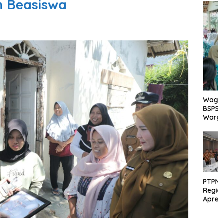
n Beasiswa
Wagu
BSPS
Warg
PTPN
Regi
Apre
Pen
dari