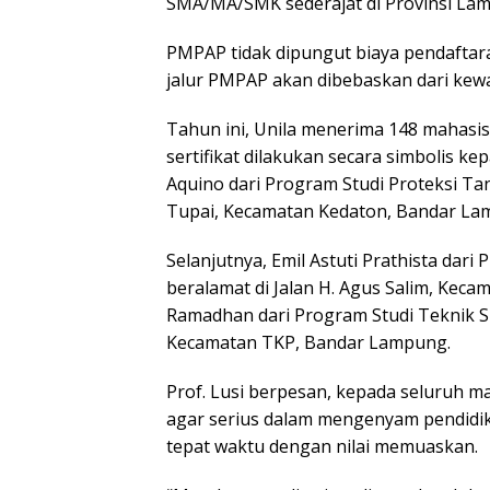
SMA/MA/SMK sederajat di Provinsi Lam
PMPAP tidak dipungut biaya pendaftara
jalur PMPAP akan dibebaskan dari kew
Tahun ini, Unila menerima 148 mahasi
sertifikat dilakukan secara simbolis k
Aquino dari Program Studi Proteksi Tan
Tupai, Kecamatan Kedaton, Bandar La
Selanjutnya, Emil Astuti Prathista dar
beralamat di Jalan H. Agus Salim, Kec
Ramadhan dari Program Studi Teknik Sip
Kecamatan TKP, Bandar Lampung.
Prof. Lusi berpesan, kepada seluruh 
agar serius dalam mengenyam pendidikan
tepat waktu dengan nilai memuaskan.