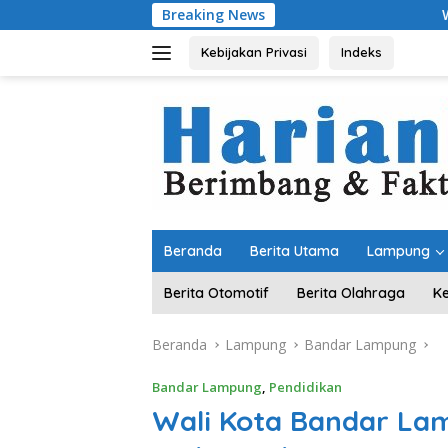
Langsung
Breaking News
Wagub Jihan Tinjau 
ke
konten
Kebijakan Privasi
Indeks
Beranda
Berita Utama
Lampung
Berita Otomotif
Berita Olahraga
K
Beranda
Lampung
Bandar Lampung
Bandar Lampung
,
Pendidikan
Wali Kota Bandar La