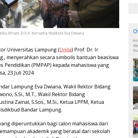
O
eilia Afriani, D.E.A. bersama Walikota Eva Dwiana
In
de
tor Universitas Lampung (
Unila
) Prof. Dr. Ir.
mu
 Eng., menyerahkan secara simbolis bantuan beasiswa
s Pendidikan (PMPAP) kepada mahasiswa yang
a, 23 Juli 2024.
andar Lampung Eva Dwiana, Wakil Rektor Bidang
ono, S.Si., M.T., Wakil Rektor Bidang
ina Zainal, S.Sos., M.Si., Ketua LPPM, Ketua
isdikbud Bandar Lampung.
yang diperuntukkan bagi calon mahasiswa dari
 kemampuan akademik yang berasal dari sekolah