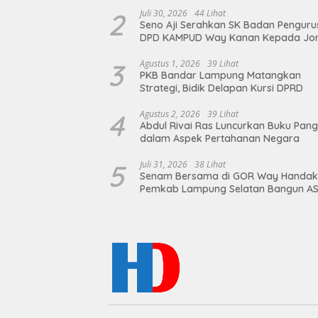
Langkah Nyata Wujudkan Sanitasi A
dan Berkelanjutan
2
Juli 30, 2026
44 Lihat
Seno Aji Serahkan SK Badan Penguru
DPD KAMPUD Way Kanan Kepada Jo
Hendra
3
Agustus 1, 2026
39 Lihat
PKB Bandar Lampung Matangkan
Strategi, Bidik Delapan Kursi DPRD
4
Agustus 2, 2026
39 Lihat
Abdul Rivai Ras Luncurkan Buku Pan
dalam Aspek Pertahanan Negara
5
Juli 31, 2026
38 Lihat
Senam Bersama di GOR Way Handak
Pemkab Lampung Selatan Bangun A
Sehat, Solid, dan Siap Berikan Pelay
Terbaik