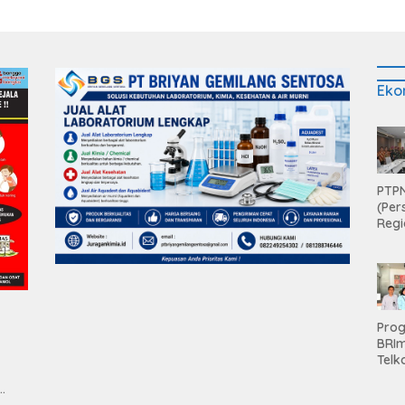
Eko
PTPN
(Per
Regi
Teri
Apre
Pen
Aset
Hold
Pro
BRI
Telk
Hadi
Keju