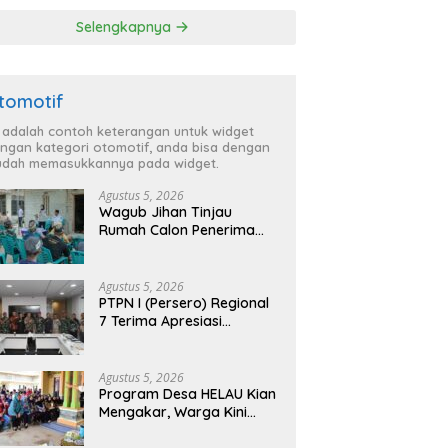
Selengkapnya
tomotif
i adalah contoh keterangan untuk widget
ngan kategori otomotif, anda bisa dengan
dah memasukkannya pada widget.
Agustus 5, 2026
Wagub Jihan Tinjau
Rumah Calon Penerima
BSPS, Dorong Peningkatan
Kualitas Hunian Warga
dan Serap Aspirasi
Agustus 5, 2026
Masyarakat
PTPN I (Persero) Regional
7 Terima Apresiasi
Pengamanan Aset dari
Holding
Agustus 5, 2026
Program Desa HELAU Kian
Mengakar, Warga Kini
Rasakan Perubahan Nyata