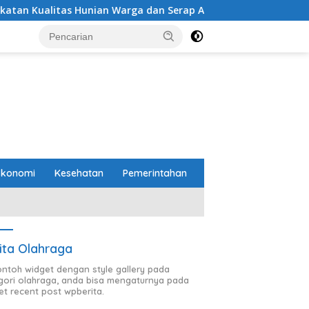
ian Warga dan Serap Aspirasi Masyarakat
PTPN I (Pers
Ekonomi
Kesehatan
Pemerintahan
ita Olahraga
contoh widget dengan style gallery pada
gori olahraga, anda bisa mengaturnya pada
et recent post wpberita.