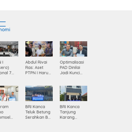
nomi
 I
Abdul Rivai
Optimalisasi
sero)
Ras: Aset
PAD Dinilai
onal 7
PTPN I Harus
Jadi Kunci
ma
Jadi Mesin
Percepatan
siasi
Pertumbuhan
Pembanguna
gamanan
n
 dari
Infrastruktur
ing
Lampung
gram
BRI Kanca
BRI Kanca
mo
Teluk Betung
Tanjung
omsel
Serahkan BRI
Karang
rkan
Peduli
Serahkan
tan, BRI
Renovasi
Bantuan