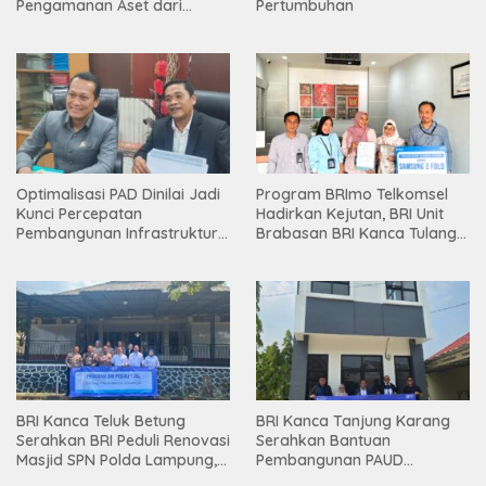
Pengamanan Aset dari
Pertumbuhan
Holding
Optimalisasi PAD Dinilai Jadi
Program BRImo Telkomsel
Kunci Percepatan
Hadirkan Kejutan, BRI Unit
Pembangunan Infrastruktur
Brabasan BRI Kanca Tulang
Lampung
Bawang Serahkan Hadiah
Premium kepada Nasabah
Mesuji
BRI Kanca Teluk Betung
BRI Kanca Tanjung Karang
Serahkan BRI Peduli Renovasi
Serahkan Bantuan
Masjid SPN Polda Lampung,
Pembangunan PAUD
Wujud Nyata Dukungan
Mahaputra Global di Desa