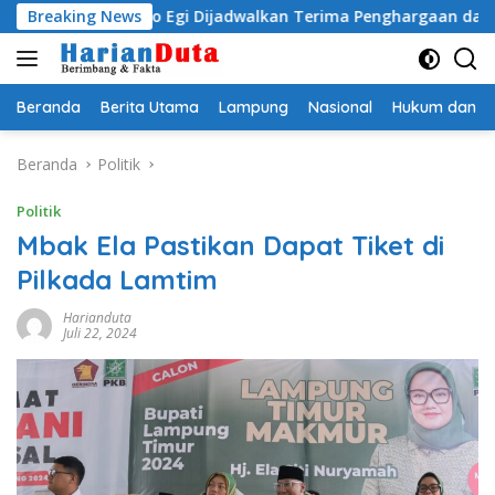
Langsung
dityo Egi Dijadwalkan Terima Penghargaan dari HKBP Lampu
Breaking News
ke
konten
Beranda
Berita Utama
Lampung
Nasional
Hukum dan Kr
Beranda
Politik
Politik
Mbak Ela Pastikan Dapat Tiket di
Pilkada Lamtim
Harianduta
Juli 22, 2024