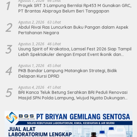
1
Agustus 7, 2026
66 Lihat
Proyek SRT 3 Lampung Bernilai Rp453 M Gunakan GRC,
PT Brantas Abipraya Belum Beri Tanggapan
2
Agustus 2, 2026
63 Lihat
Abdul Rivai Ras Luncurkan Buku Pangan dalam Aspek
Pertahanan Negara
3
Agustus 3, 2026
46 Lihat
Usung Spirit of Krakatoa, Lamsel Fest 2026 Siap Tampil
Lebih Spektakuler dengan Empat Event Ikonik dan
Deretan Artis Ibu Kota
4
Agustus 1, 2026
45 Lihat
PKB Bandar Lampung Matangkan Strategi, Bidik
Delapan Kursi DPRD
5
Agustus 4, 2026
41 Lihat
BRI Kanca Teluk Betung Serahkan BRI Peduli Renovasi
Masjid SPN Polda Lampung, Wujud Nyata Dukungan
terhadap Sarana Ibadah