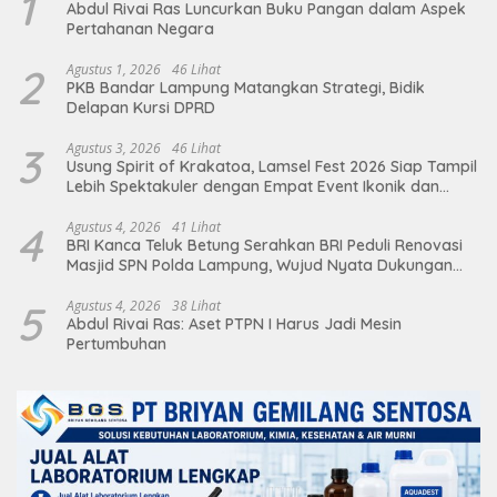
1
Abdul Rivai Ras Luncurkan Buku Pangan dalam Aspek
Pertahanan Negara
2
Agustus 1, 2026
46 Lihat
PKB Bandar Lampung Matangkan Strategi, Bidik
Delapan Kursi DPRD
3
Agustus 3, 2026
46 Lihat
Usung Spirit of Krakatoa, Lamsel Fest 2026 Siap Tampil
Lebih Spektakuler dengan Empat Event Ikonik dan
Deretan Artis Ibu Kota
4
Agustus 4, 2026
41 Lihat
BRI Kanca Teluk Betung Serahkan BRI Peduli Renovasi
Masjid SPN Polda Lampung, Wujud Nyata Dukungan
terhadap Sarana Ibadah
5
Agustus 4, 2026
38 Lihat
Abdul Rivai Ras: Aset PTPN I Harus Jadi Mesin
Pertumbuhan