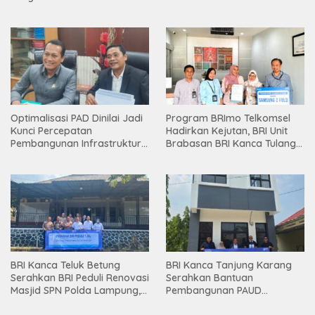
Holding
Optimalisasi PAD Dinilai Jadi
Program BRImo Telkomsel
Kunci Percepatan
Hadirkan Kejutan, BRI Unit
Pembangunan Infrastruktur
Brabasan BRI Kanca Tulang
Lampung
Bawang Serahkan Hadiah
Premium kepada Nasabah
Mesuji
BRI Kanca Teluk Betung
BRI Kanca Tanjung Karang
Serahkan BRI Peduli Renovasi
Serahkan Bantuan
Masjid SPN Polda Lampung,
Pembangunan PAUD
Wujud Nyata Dukungan
Mahaputra Global di Desa