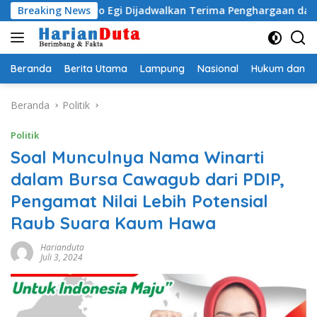
Langsung
adityo Egi Dijadwalkan Terima Penghargaan dari HKBP Lampu
Breaking News
ke
konten
Beranda
Berita Utama
Lampung
Nasional
Hukum dan Kr
Beranda
Politik
Politik
Soal Munculnya Nama Winarti
dalam Bursa Cawagub dari PDIP,
Pengamat Nilai Lebih Potensial
Raub Suara Kaum Hawa
Harianduta
Juli 3, 2024