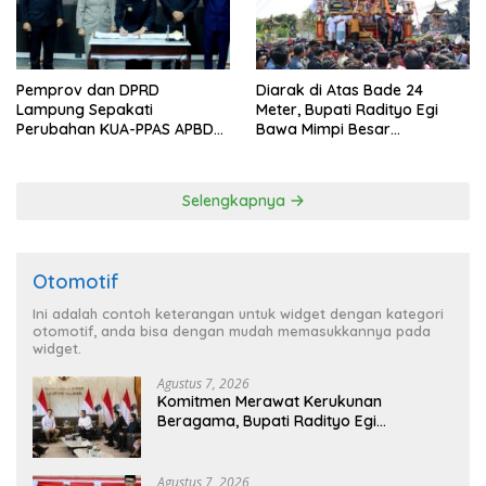
Pemprov dan DPRD
Diarak di Atas Bade 24
Lampung Sepakati
Meter, Bupati Radityo Egi
Perubahan KUA-PPAS APBD
Bawa Mimpi Besar
2026
Balinuraga Jadi ‘Penglipuran’
Kedua pada 2027
Selengkapnya
Otomotif
Ini adalah contoh keterangan untuk widget dengan kategori
otomotif, anda bisa dengan mudah memasukkannya pada
widget.
Agustus 7, 2026
Komitmen Merawat Kerukunan
Beragama, Bupati Radityo Egi
Dijadwalkan Terima Penghargaan dari
HKBP Lampung
Agustus 7, 2026