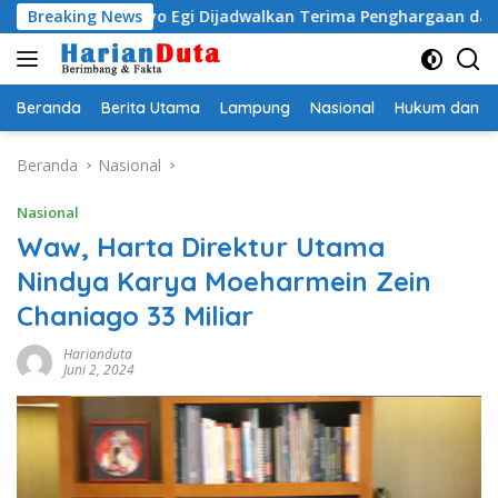
Langsung
adityo Egi Dijadwalkan Terima Penghargaan dari HKBP Lampu
Breaking News
ke
konten
Beranda
Berita Utama
Lampung
Nasional
Hukum dan Kr
Beranda
Nasional
Nasional
Waw, Harta Direktur Utama
Nindya Karya Moeharmein Zein
Chaniago 33 Miliar
Harianduta
Juni 2, 2024