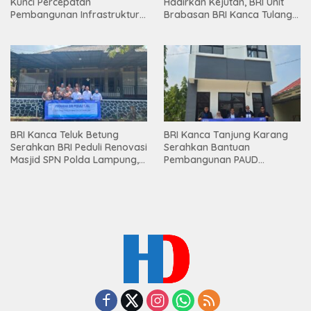
Kunci Percepatan
Hadirkan Kejutan, BRI Unit
Pembangunan Infrastruktur
Brabasan BRI Kanca Tulang
Lampung
Bawang Serahkan Hadiah
Premium kepada Nasabah
Mesuji
BRI Kanca Teluk Betung
BRI Kanca Tanjung Karang
Serahkan BRI Peduli Renovasi
Serahkan Bantuan
Masjid SPN Polda Lampung,
Pembangunan PAUD
Wujud Nyata Dukungan
Mahaputra Global di Desa
terhadap Sarana Ibadah
Candimas