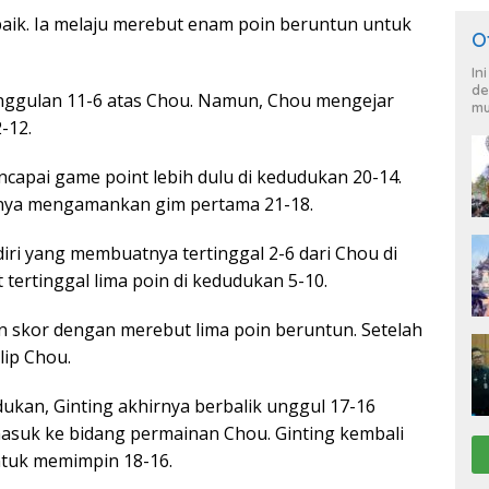
aik. Ia melaju merebut enam poin beruntun untuk
O
In
de
nggulan 11-6 atas Chou. Namun, Chou mengejar
mu
-12.
capai game point lebih dulu di kedudukan 20-14.
irnya mengamankan gim pertama 21-18.
ri yang membuatnya tertinggal 2-6 dari Chou di
tertinggal lima poin di kedudukan 5-10.
 skor dengan merebut lima poin beruntun. Setelah
lip Chou.
ukan, Ginting akhirnya berbalik unggul 17-16
suk ke bidang permainan Chou. Ginting kembali
ntuk memimpin 18-16.