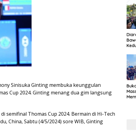
Diar
Bawa
Ked
hony Sinisuka Ginting membuka keunggulan
Buka
Mass
omas Cup 2024. Ginting menang dua gim langsung
Memi
dan 
Pen
 di semifinal Thomas Cup 2024. Bermain di Hi-Tech
, China, Sabtu (4/5/2024) sore WIB, Ginting