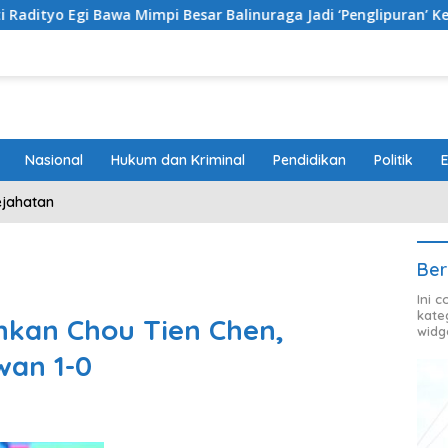
i Bawa Mimpi Besar Balinuraga Jadi ‘Penglipuran’ Kedua pada 2
Nasional
Hukum dan Kriminal
Pendidikan
Politik
ejahatan
Ber
Ini 
kate
hkan Chou Tien Chen,
widg
wan 1-0