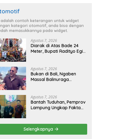
tomotif
i adalah contoh keterangan untuk widget
ngan kategori otomotif, anda bisa dengan
dah memasukkannya pada widget.
Agustus 7, 2026
Diarak di Atas Bade 24
Meter, Bupati Radityo Egi
Bawa Mimpi Besar
Balinuraga Jadi
‘Penglipuran’ Kedua pada
Agustus 7, 2026
2027
Bukan di Bali, Ngaben
Massal Balinuraga
Memikat Turis Italia dan
Puluhan Ribu Pengunjung
Agustus 7, 2026
Bantah Tuduhan, Pemprov
Lampung Ungkap Fakta
Status Lahan Kawasan
Ryacudu
Selengkapnya