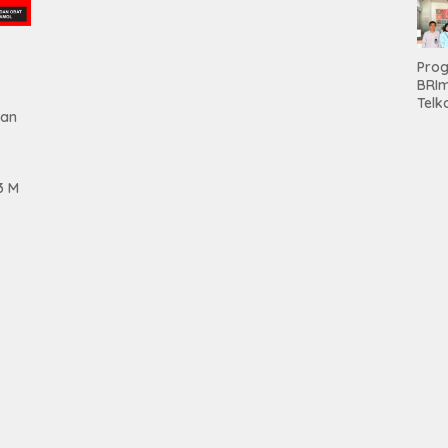
Pen
Aset
Hold
Pro
BRI
Telk
gan
Hadi
Keju
Unit
Brab
3 M
Kanc
Baw
Ser
Had
Pre
kep
Nas
Mesu
tan