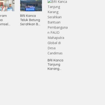
gamanan
n
 dari
Infrastruktur
ing
Lampung
gram
BRI Kanca
mo
Teluk Betung
omsel
Serahkan BRI
rkan
Peduli
tan, BRI
Renovasi
Masjid SPN
asan BRI
Polda
a Tulang
Lampung,
ang
Wujud Nyata
ahkan
Dukungan
iah
terhadap
BRI Kanca
mium
Sarana
Tanjung
ada
Ibadah
Karang
abah
Serahkan
ji
Bantuan
Pembanguna
n PAUD
Mahaputra
Global di
Desa
Candimas