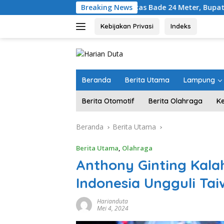
Langsung
Diarak di Atas Bade 24 Meter, Bupati Radityo Eg
Breaking News
ke
konten
Kebijakan Privasi
Indeks
Beranda
Berita Utama
Lampung
Berita Otomotif
Berita Olahraga
K
Beranda
Berita Utama
Berita Utama
,
Olahraga
Anthony Ginting Kala
Indonesia Ungguli Tai
Harianduta
Mei 4, 2024