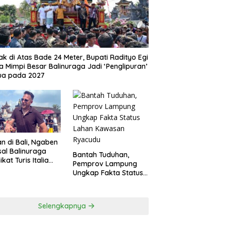
ak di Atas Bade 24 Meter, Bupati Radityo Egi
 Mimpi Besar Balinuraga Jadi ‘Penglipuran’
ua pada 2027
n di Bali, Ngaben
al Balinuraga
Bantah Tuduhan,
kat Turis Italia
Pemprov Lampung
Puluhan Ribu
Ungkap Fakta Status
gunjung
Lahan Kawasan
Ryacudu
Selengkapnya