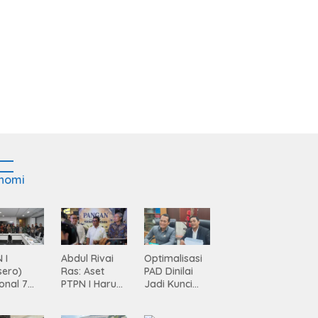
nomi
 I
Abdul Rivai
Optimalisasi
sero)
Ras: Aset
PAD Dinilai
onal 7
PTPN I Harus
Jadi Kunci
ma
Jadi Mesin
Percepatan
siasi
Pertumbuhan
Pembanguna