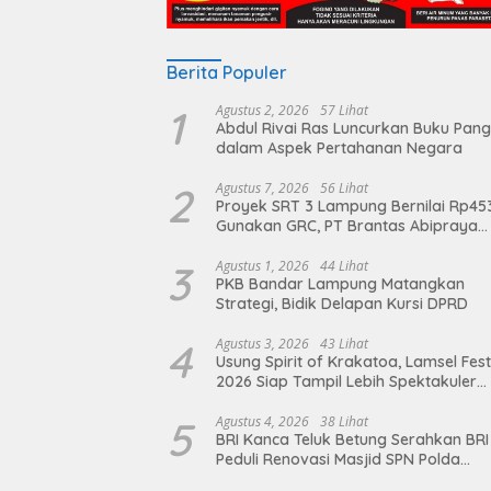
Berita Populer
1
Agustus 2, 2026
57 Lihat
Abdul Rivai Ras Luncurkan Buku Pan
dalam Aspek Pertahanan Negara
2
Agustus 7, 2026
56 Lihat
Proyek SRT 3 Lampung Bernilai Rp45
Gunakan GRC, PT Brantas Abipraya
Belum Beri Tanggapan
3
Agustus 1, 2026
44 Lihat
PKB Bandar Lampung Matangkan
Strategi, Bidik Delapan Kursi DPRD
4
Agustus 3, 2026
43 Lihat
Usung Spirit of Krakatoa, Lamsel Fest
2026 Siap Tampil Lebih Spektakuler
dengan Empat Event Ikonik dan Dere
Artis Ibu Kota
5
Agustus 4, 2026
38 Lihat
BRI Kanca Teluk Betung Serahkan BRI
Peduli Renovasi Masjid SPN Polda
Lampung, Wujud Nyata Dukungan