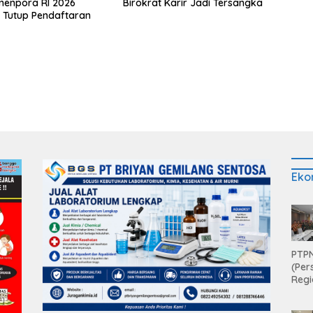
menpora RI 2026
Birokrat Karir Jadi Tersangka
 Tutup Pendaftaran
Eko
PTPN
(Per
Regi
Teri
Apre