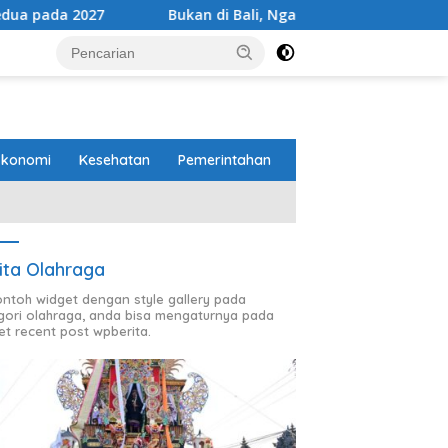
027
Bukan di Bali, Ngaben Massal Balinuraga Memikat T
Ekonomi
Kesehatan
Pemerintahan
ita Olahraga
contoh widget dengan style gallery pada
gori olahraga, anda bisa mengaturnya pada
et recent post wpberita.