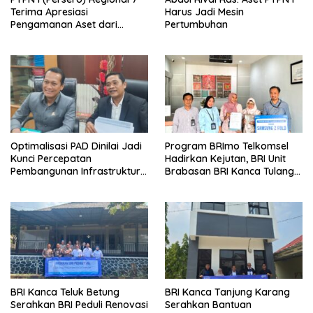
Terima Apresiasi
Harus Jadi Mesin
Pengamanan Aset dari
Pertumbuhan
Holding
Optimalisasi PAD Dinilai Jadi
Program BRImo Telkomsel
Kunci Percepatan
Hadirkan Kejutan, BRI Unit
Pembangunan Infrastruktur
Brabasan BRI Kanca Tulang
Lampung
Bawang Serahkan Hadiah
Premium kepada Nasabah
Mesuji
BRI Kanca Teluk Betung
BRI Kanca Tanjung Karang
Serahkan BRI Peduli Renovasi
Serahkan Bantuan