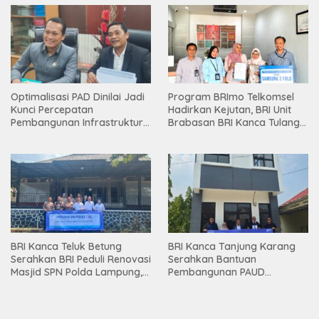
Optimalisasi PAD Dinilai Jadi
Program BRImo Telkomsel
Kunci Percepatan
Hadirkan Kejutan, BRI Unit
Pembangunan Infrastruktur
Brabasan BRI Kanca Tulang
Lampung
Bawang Serahkan Hadiah
Premium kepada Nasabah
Mesuji
BRI Kanca Teluk Betung
BRI Kanca Tanjung Karang
Serahkan BRI Peduli Renovasi
Serahkan Bantuan
Masjid SPN Polda Lampung,
Pembangunan PAUD
Wujud Nyata Dukungan
Mahaputra Global di Desa
terhadap Sarana Ibadah
Candimas