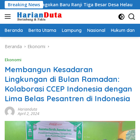
Langsung
Egi Jagokan Baru Ranji Tiga Besar Desa Helau
Breaking News
Komitme
ke
konten
Beranda
Berita Utama
Lampung
Nasional
Hukum dan Kr
Beranda
Ekonomi
Ekonomi
Membangun Kesadaran
Lingkungan di Bulan Ramadan:
Kolaborasi CCEP Indonesia dengan
Lima Belas Pesantren di Indonesia
Harianduta
April 2, 2024