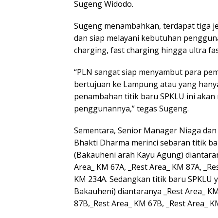
Sugeng Widodo.
Sugeng menambahkan, terdapat tiga je
dan siap melayani kebutuhan pengguna 
charging, fast charging hingga ultra fa
“PLN sangat siap menyambut para pemu
bertujuan ke Lampung atau yang hanya
penambahan titik baru SPKLU ini aka
penggunannya,” tegas Sugeng.
Sementara, Senior Manager Niaga da
Bhakti Dharma merinci sebaran titik b
(Bakauheni arah Kayu Agung) diantaran
Area_ KM 67A, _Rest Area_ KM 87A, _Re
KM 234A. Sedangkan titik baru SPKLU 
Bakauheni) diantaranya _Rest Area_ KM
87B,_Rest Area_ KM 67B, _Rest Area_ K