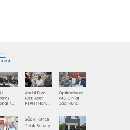
nomi
 I
Abdul Rivai
Optimalisasi
sero)
Ras: Aset
PAD Dinilai
onal 7
PTPN I Harus
Jadi Kunci
ma
Jadi Mesin
Percepatan
siasi
Pertumbuhan
Pembanguna
gamanan
n
 dari
Infrastruktur
ing
Lampung