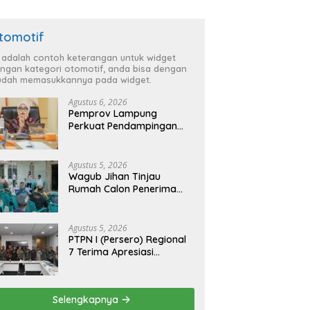
tomotif
i adalah contoh keterangan untuk widget
ngan kategori otomotif, anda bisa dengan
dah memasukkannya pada widget.
Agustus 6, 2026
Pemprov Lampung
Perkuat Pendampingan
Kabupaten untuk Percepat
Eliminasi TBC di
Tanggamus
Agustus 5, 2026
Wagub Jihan Tinjau
Rumah Calon Penerima
BSPS, Dorong Peningkatan
Kualitas Hunian Warga
dan Serap Aspirasi
Agustus 5, 2026
Masyarakat
PTPN I (Persero) Regional
7 Terima Apresiasi
Pengamanan Aset dari
Holding
Selengkapnya