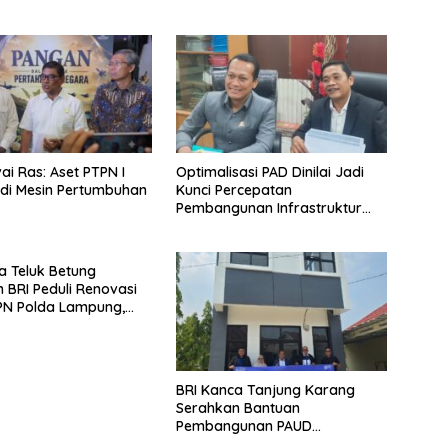
ai Ras: Aset PTPN I
Optimalisasi PAD Dinilai Jadi
di Mesin Pertumbuhan
Kunci Percepatan
Pembangunan Infrastruktur
Lampung
a Teluk Betung
 BRI Peduli Renovasi
PN Polda Lampung,
yata Dukungan
p Sarana Ibadah
BRI Kanca Tanjung Karang
Serahkan Bantuan
Pembangunan PAUD
Mahaputra Global di Desa