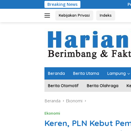
Langsung
Breaking News
Pemprov Lampung 
ke
konten
Kebijakan Privasi
Indeks
Beranda
Berita Utama
Lampung
Berita Otomotif
Berita Olahraga
K
Beranda
Ekonomi
Ekonomi
Keren, PLN Kebut Pem