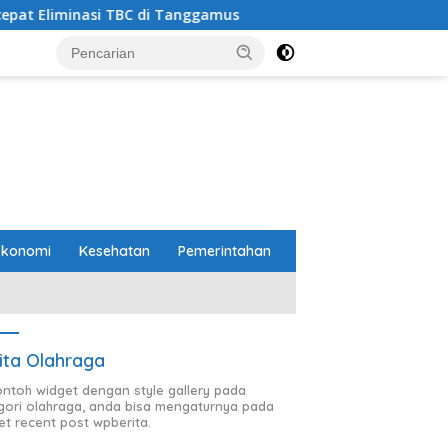
BC di Tanggamus
Wagub Jihan Tinjau Rumah Calon Pen
Ekonomi
Kesehatan
Pemerintahan
ita Olahraga
contoh widget dengan style gallery pada
gori olahraga, anda bisa mengaturnya pada
et recent post wpberita.