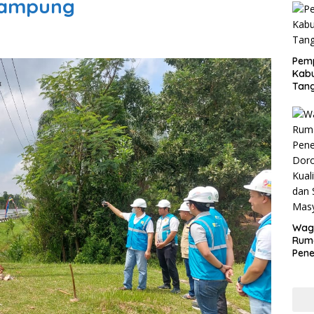
Lampung
Pem
Kabu
Tan
Wagu
Rum
Pene
Doro
Kual
War
Aspi