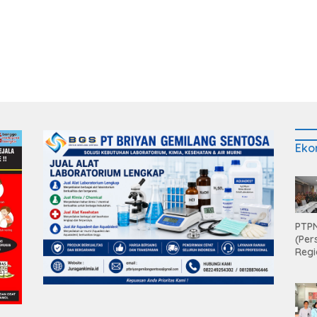
Candimas
Eko
PTPN
(Per
Regi
Teri
Apre
Pen
Aset
Hold