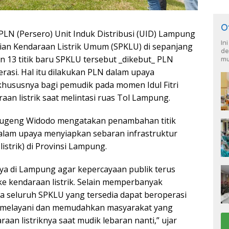
O
LN (Persero) Unit Induk Distribusi (UID) Lampung
In
sian Kendaraan Listrik Umum (SPKLU) di sepanjang
de
13 titik baru SPKLU tersebut _dikebut_ PLN
mu
asi. Hal itu dilakukan PLN dalam upaya
hususnya bagi pemudik pada momen Idul Fitri
n listrik saat melintasi ruas Tol Lampung.
ugeng Widodo mengatakan penambahan titik
lam upaya menyiapkan sebaran infrastruktur
listrik) di Provinsi Lampung.
a di Lampung agar kepercayaan publik terus
e kendaraan listrik. Selain memperbanyak
 seluruh SPKLU yang tersedia dapat beroperasi
ap melayani dan memudahkan masyarakat yang
an listriknya saat mudik lebaran nanti,” ujar