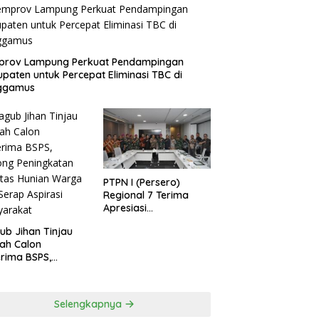
prov Lampung Perkuat Pendampingan
paten untuk Percepat Eliminasi TBC di
ggamus
PTPN I (Persero)
Regional 7 Terima
Apresiasi
Pengamanan Aset
b Jihan Tinjau
dari Holding
ah Calon
rima BSPS,
ng Peningkatan
itas Hunian
ga dan Serap
Selengkapnya
rasi Masyarakat