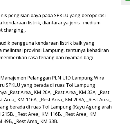
nis pengisian daya pada SPKLU yang beroperasi
kendaraan listrik, diantaranya jenis _medium
st charging_.
dik pengguna kendaraan listrik baik yang
 melintasi provinsi Lampung, tentunya kehadiran
n memberikan rasa tenang dan nyaman bagi
n Manajemen Pelanggan PLN UID Lampung Wira
aru SPKLU yang berada di ruas Tol Lampung
ya _Rest Area_ KM 20A, _Rest Area_ KM 33A, _Rest
st Area_ KM 116A, _Rest Area_ KM 208A, _Rest Area_
yang berada di ruas Tol Lampung (Kayu Agung arah
 215B, _Rest Area_ KM 116B, _Rest Area_ KM
M 49B, _Rest Area_ KM 33B.