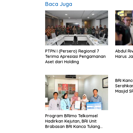
Baca Juga
PTPN I (Persero) Regional 7
Abdul Riv
Terima Apresiasi Pengamanan
Harus Ja
Aset dari Holding
BRI Kanc
Serahkan
Masjid S
Wujud N
terhada
Program BRImo Telkomsel
Hadirkan Kejutan, BRI Unit
Brabasan BRI Kanca Tulang
Bawang Serahkan Hadiah