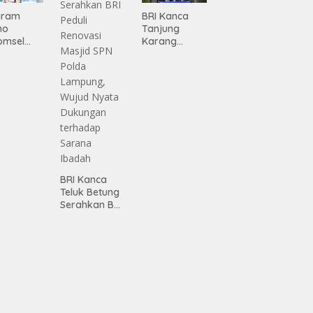
gram
BRI Kanca
mo
Tanjung
omsel
Karang
rkan
Serahkan
tan, BRI
Bantuan
Pembanguna
asan BRI
n PAUD
a Tulang
Mahaputra
ang
Global di
ahkan
Desa
iah
Candimas
mium
ada
abah
BRI Kanca
ji
Teluk Betung
Serahkan BRI
Peduli
Renovasi
Masjid SPN
Polda
Lampung,
Wujud Nyata
Dukungan
terhadap