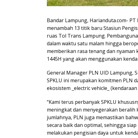
Bandar Lampung, Harianduta.com- PT P
menambah 13 titik baru Stasiun Pengi
ruas Tol Trans Lampung. Pembangunan 
dalam waktu satu malam hingga beroper
memberikan rasa tenang dan nyaman k
1445H yang akan menggunakan kendaraa
General Manager PLN UID Lampung, S
SPKLU ini merupakan komitmen PLN da
ekosistem _electric vehicle_ (kendaraan 
“Kami terus perbanyak SPKLU khususny
meningkat dan menyegerakan beralih k
jumlahnya, PLN juga memastikan bahwa
secara baik dan optimal, sehingga si
melakukan pengisian daya untuk kendara