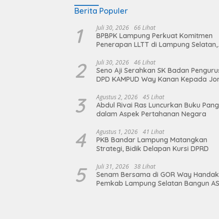
Berita Populer
1
Juli 30, 2026
66 Lihat
BPBPK Lampung Perkuat Komitmen
Penerapan LLTT di Lampung Selatan,
Langkah Nyata Wujudkan Sanitasi A
dan Berkelanjutan
2
Juli 30, 2026
46 Lihat
Seno Aji Serahkan SK Badan Penguru
DPD KAMPUD Way Kanan Kepada Jo
Hendra
3
Agustus 2, 2026
45 Lihat
Abdul Rivai Ras Luncurkan Buku Pan
dalam Aspek Pertahanan Negara
4
Agustus 1, 2026
41 Lihat
PKB Bandar Lampung Matangkan
Strategi, Bidik Delapan Kursi DPRD
5
Juli 31, 2026
38 Lihat
Senam Bersama di GOR Way Handak
Pemkab Lampung Selatan Bangun A
Sehat, Solid, dan Siap Berikan Pelay
Terbaik