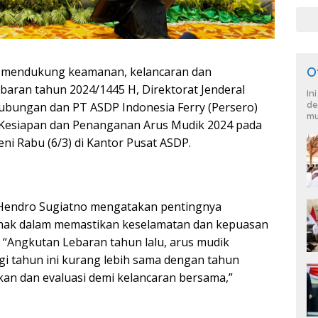
HKB
a mendukung keamanan, kelancaran dan
O
aran tahun 2024/1445 H, Direktorat Jenderal
In
de
bungan dan PT ASDP Indonesia Ferry (Persero)
mu
 Kesiapan dan Penanganan Arus Mudik 2024 pada
i Rabu (6/3) di Kantor Pusat ASDP.
 Hendro Sugiatno mengatakan pentingnya
ihak dalam memastikan keselamatan dan kepuasan
“Angkutan Lebaran tahun lalu, arus mudik
egi tahun ini kurang lebih sama dengan tahun
an dan evaluasi demi kelancaran bersama,”