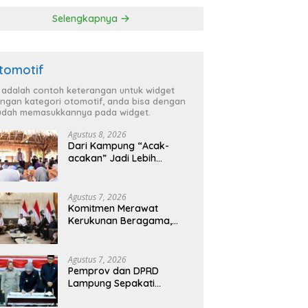
P Lampung
Selengkapnya
tomotif
i adalah contoh keterangan untuk widget
ngan kategori otomotif, anda bisa dengan
dah memasukkannya pada widget.
Agustus 8, 2026
Dari Kampung “Acak-
acakan” Jadi Lebih
Tertata, Bupati Egi
Jagokan Baru Ranji Tiga
Besar Desa Helau
Agustus 7, 2026
Komitmen Merawat
Kerukunan Beragama,
Bupati Radityo Egi
Dijadwalkan Terima
Penghargaan dari HKBP
Agustus 7, 2026
Lampung
Pemprov dan DPRD
Lampung Sepakati
Perubahan KUA-PPAS