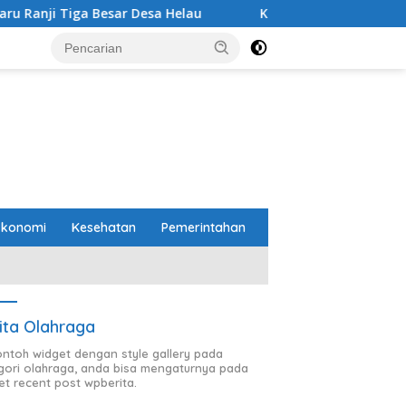
 Desa Helau
Komitmen Merawat Kerukunan Beragama, B
Ekonomi
Kesehatan
Pemerintahan
ita Olahraga
contoh widget dengan style gallery pada
gori olahraga, anda bisa mengaturnya pada
et recent post wpberita.