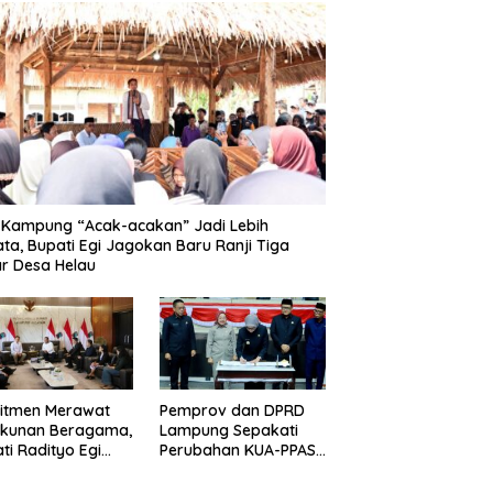
 Kampung “Acak-acakan” Jadi Lebih
ata, Bupati Egi Jagokan Baru Ranji Tiga
r Desa Helau
itmen Merawat
Pemprov dan DPRD
ukunan Beragama,
Lampung Sepakati
ti Radityo Egi
Perubahan KUA-PPAS
dwalkan Terima
APBD 2026
hargaan dari