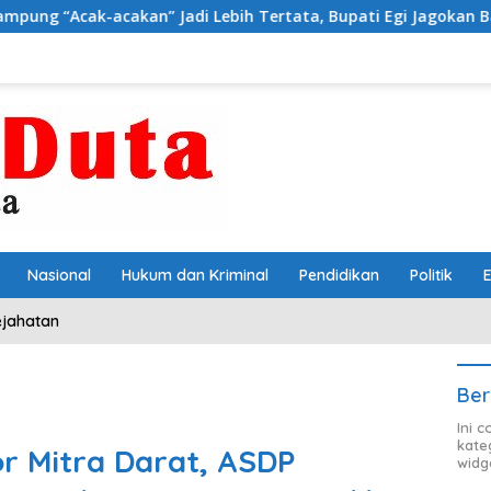
” Jadi Lebih Tertata, Bupati Egi Jagokan Baru Ranji Tiga Besar
Nasional
Hukum dan Kriminal
Pendidikan
Politik
ejahatan
Ber
Ini 
kate
r Mitra Darat, ASDP
widg