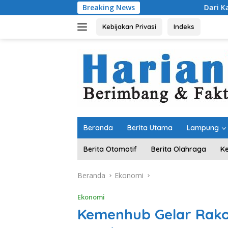
Langsung
Breaking News
Dari Kampung “Acak-acakan
ke
konten
Kebijakan Privasi
Indeks
Beranda
Berita Utama
Lampung
Berita Otomotif
Berita Olahraga
K
Beranda
Ekonomi
Ekonomi
Kemenhub Gelar Rako