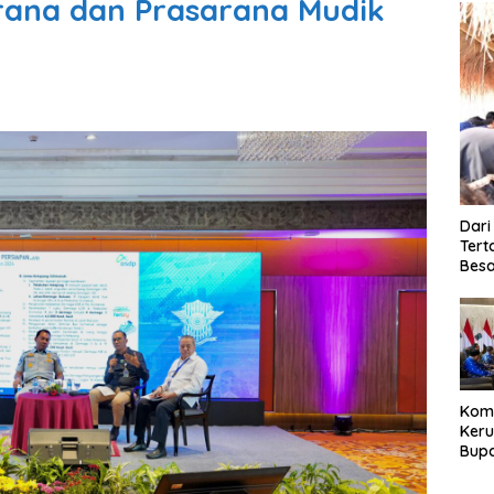
rana dan Prasarana Mudik
Dari
Tert
Besa
Kom
Ker
Bupa
Dija
Peng