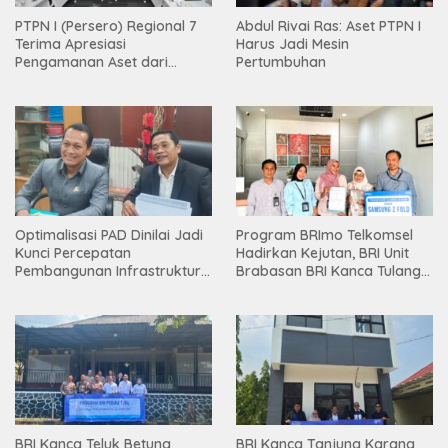
PTPN I (Persero) Regional 7
Abdul Rivai Ras: Aset PTPN I
Terima Apresiasi
Harus Jadi Mesin
Pengamanan Aset dari
Pertumbuhan
Holding
Optimalisasi PAD Dinilai Jadi
Program BRImo Telkomsel
Kunci Percepatan
Hadirkan Kejutan, BRI Unit
Pembangunan Infrastruktur
Brabasan BRI Kanca Tulang
Lampung
Bawang Serahkan Hadiah
Premium kepada Nasabah
Mesuji
BRI Kanca Teluk Betung
BRI Kanca Tanjung Karang