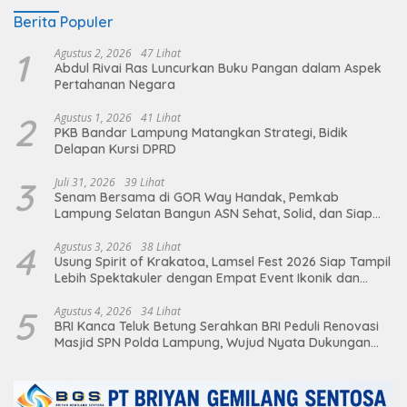
Berita Populer
1
Agustus 2, 2026
47 Lihat
Abdul Rivai Ras Luncurkan Buku Pangan dalam Aspek
Pertahanan Negara
2
Agustus 1, 2026
41 Lihat
PKB Bandar Lampung Matangkan Strategi, Bidik
Delapan Kursi DPRD
3
Juli 31, 2026
39 Lihat
Senam Bersama di GOR Way Handak, Pemkab
Lampung Selatan Bangun ASN Sehat, Solid, dan Siap
Berikan Pelayanan Terbaik
4
Agustus 3, 2026
38 Lihat
Usung Spirit of Krakatoa, Lamsel Fest 2026 Siap Tampil
Lebih Spektakuler dengan Empat Event Ikonik dan
Deretan Artis Ibu Kota
5
Agustus 4, 2026
34 Lihat
BRI Kanca Teluk Betung Serahkan BRI Peduli Renovasi
Masjid SPN Polda Lampung, Wujud Nyata Dukungan
terhadap Sarana Ibadah