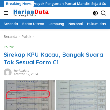
Langsung
smi, Proyek Pengaman Pantai Mandiri Sejati Sudah Sesuai Spesif
Breaking News
ke
konten
Beranda
Berita Utama
Lampung
Nasional
Hukum dan Kr
Beranda
Politik
Politik
Sirekap KPU Kacau, Banyak Suara
Tak Sesuai Form C1
Harianduta
Februari 17, 2024