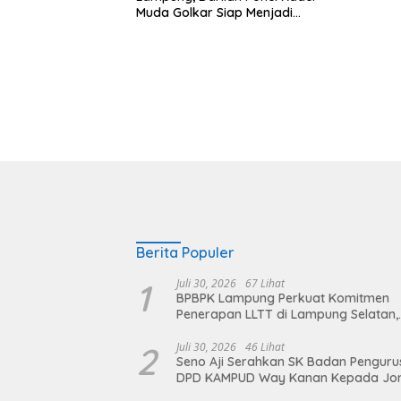
Muda Golkar Siap Menjadi
Garda Terdepan
Berita Populer
1
Juli 30, 2026
67 Lihat
BPBPK Lampung Perkuat Komitmen
Penerapan LLTT di Lampung Selatan,
Langkah Nyata Wujudkan Sanitasi A
dan Berkelanjutan
2
Juli 30, 2026
46 Lihat
Seno Aji Serahkan SK Badan Penguru
DPD KAMPUD Way Kanan Kepada Jo
Hendra