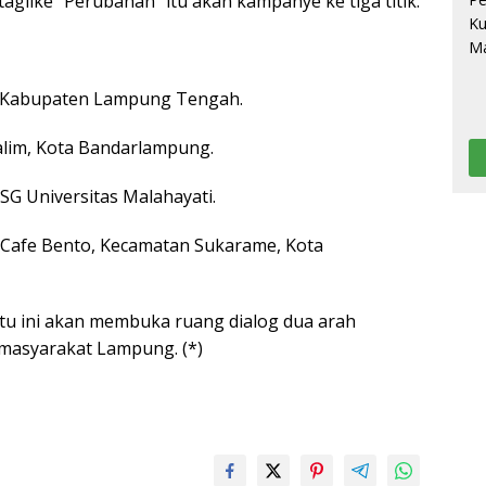
aglike “Perubahan” itu akan kampanye ke tiga titik.
i Kabupaten Lampung Tengah.
alim, Kota Bandarlampung.
SG Universitas Malahayati.
i Cafe Bento, Kecamatan Sukarame, Kota
atu ini akan membuka ruang dialog dua arah
 masyarakat Lampung. (*)