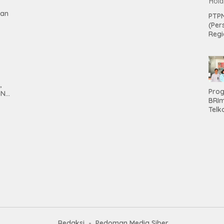
gan
PTPN
(Per
Regi
Teri
Apre
Pen
Aset
Hold
,
Pro
SN
BRI
anan
Telk
Hadi
Keju
Unit
Brab
Kanc
Baw
Ser
Had
Pre
kep
Nas
Mesu
Redaksi
Pedoman Media Siber