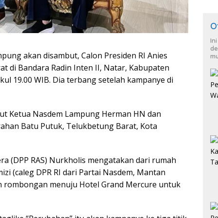
O
In
de
ung akan disambut, Calon Presiden RI Anies
mu
t di Bandara Radin Inten II, Natar, Kabupaten
kul 19.00 WIB. Dia terbang setelah kampanye di
sambut Ketua Nasdem Lampung Herman HN dan
ahan Batu Putuk, Telukbetung Barat, Kota
a (DPP RAS) Nurkholis mengatakan dari rumah
zi (caleg DPR RI dari Partai Nasdem, Mantan
n rombongan menuju Hotel Grand Mercure untuk