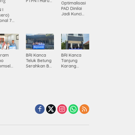
PTPN I Harus
Optimalisasi
Jadi Mesin
PAD Dinilai
 I
Pertumbuhan
Jadi Kunci
sero)
Percepatan
onal 7
Pembanguna
ma
n
siasi
Infrastruktur
gamanan
Lampung
 dari
ing
gram
BRI Kanca
BRI Kanca
mo
Teluk Betung
Tanjung
omsel
Serahkan BRI
Karang
rkan
Peduli
Serahkan
tan, BRI
Renovasi
Bantuan
Masjid SPN
Pembanguna
asan BRI
Polda
n PAUD
a Tulang
Lampung,
Mahaputra
ang
Wujud Nyata
Global di
ahkan
Dukungan
Desa
iah
terhadap
Candimas
mium
Sarana
ada
Ibadah
abah
ji