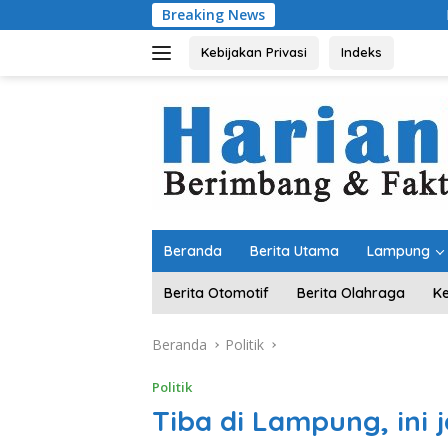
Langsung
Breaking News
Perbaikan Jala
ke
konten
Kebijakan Privasi
Indeks
Beranda
Berita Utama
Lampung
Berita Otomotif
Berita Olahraga
K
Beranda
Politik
Politik
Tiba di Lampung, ini