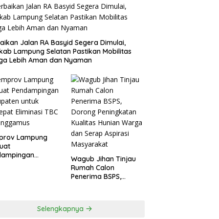
aikan Jalan RA Basyid Segera Dimulai,
ab Lampung Selatan Pastikan Mobilitas
ga Lebih Aman dan Nyaman
prov Lampung
uat
dampingan
Wagub Jihan Tinjau
paten untuk
Rumah Calon
epat Eliminasi
Penerima BSPS,
 di Tanggamus
Dorong Peningkatan
Kualitas Hunian
Warga dan Serap
Selengkapnya
Aspirasi Masyarakat