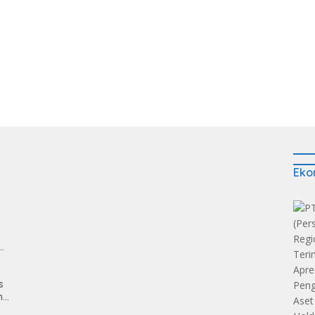
Eko
man
s
n