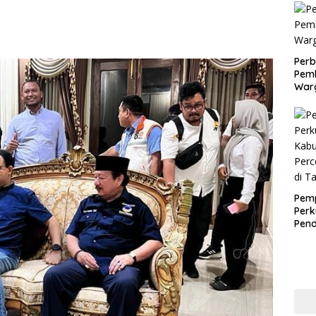
Perb
Pemk
War
Pem
Perk
Pen
Kabu
Perc
TBC