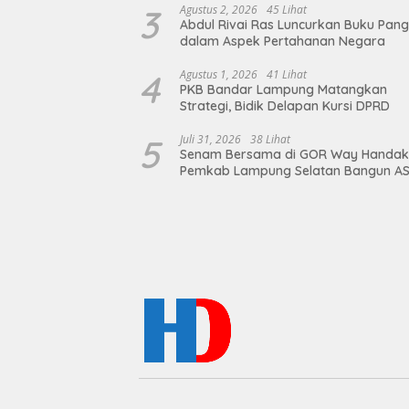
3
Agustus 2, 2026
45 Lihat
Abdul Rivai Ras Luncurkan Buku Pan
dalam Aspek Pertahanan Negara
4
Agustus 1, 2026
41 Lihat
PKB Bandar Lampung Matangkan
Strategi, Bidik Delapan Kursi DPRD
5
Juli 31, 2026
38 Lihat
Senam Bersama di GOR Way Handak
Pemkab Lampung Selatan Bangun A
Sehat, Solid, dan Siap Berikan Pelay
Terbaik