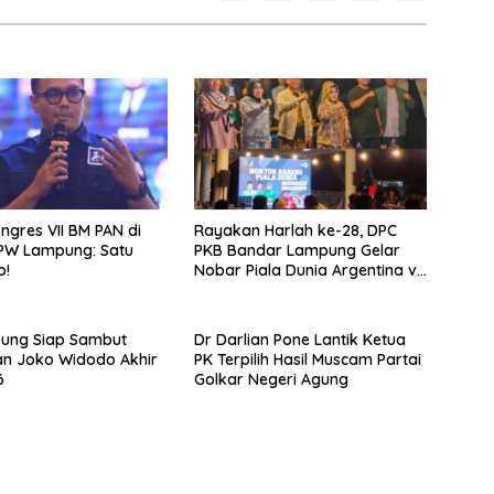
ongres VII BM PAN di
Rayakan Harlah ke-28, DPC
DPW Lampung: Satu
PKB Bandar Lampung Gelar
o!
Nobar Piala Dunia Argentina vs
Mesir
pung Siap Sambut
Dr Darlian Pone Lantik Ketua
n Joko Widodo Akhir
PK Terpilih Hasil Muscam Partai
6
Golkar Negeri Agung