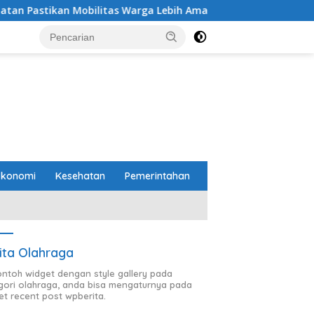
 Mobilitas Warga Lebih Aman dan Nyaman
Pemprov Lam
Ekonomi
Kesehatan
Pemerintahan
ita Olahraga
contoh widget dengan style gallery pada
gori olahraga, anda bisa mengaturnya pada
et recent post wpberita.