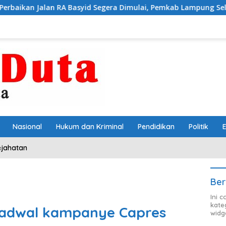
n RA Basyid Segera Dimulai, Pemkab Lampung Selatan Pastikan
Nasional
Hukum dan Kriminal
Pendidikan
Politik
ejahatan
Ber
Ini 
kate
 jadwal kampanye Capres
widg