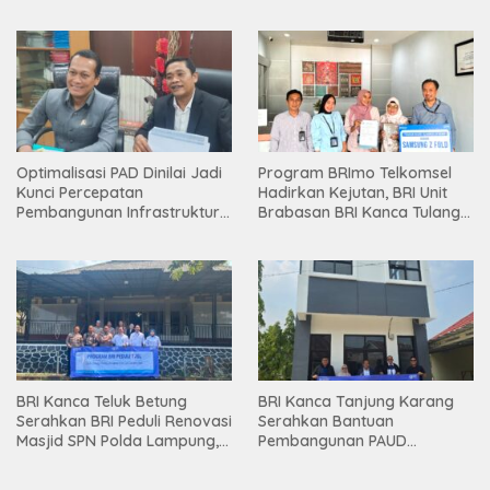
Holding
Optimalisasi PAD Dinilai Jadi
Program BRImo Telkomsel
Kunci Percepatan
Hadirkan Kejutan, BRI Unit
Pembangunan Infrastruktur
Brabasan BRI Kanca Tulang
Lampung
Bawang Serahkan Hadiah
Premium kepada Nasabah
Mesuji
BRI Kanca Teluk Betung
BRI Kanca Tanjung Karang
Serahkan BRI Peduli Renovasi
Serahkan Bantuan
Masjid SPN Polda Lampung,
Pembangunan PAUD
Wujud Nyata Dukungan
Mahaputra Global di Desa
terhadap Sarana Ibadah
Candimas