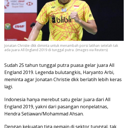
Jonatan Christie dkk diminta untuk menambah porsi latihan setelah tak
ada juara All England 2019 di tunggal putra. (Images via Reuters)
Sudah 25 tahun tunggal putra puasa gelar juara All
England 2019. Legenda bulutangkis, Haryanto Arbi,
meminta agar Jonatan Christie dkk berlatih lebih keras
lagi.
Indonesia hanya merebut satu gelar juara dari All
England 2019, yakni dari pasangan nonpelatnas,
Hendra Setiawan/Mohammad Ahsan.
Dengan kekuatan tiga pemain di sektor tunggal, tak