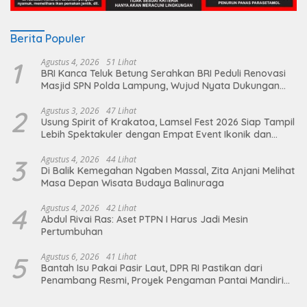
Berita Populer
1
Agustus 4, 2026
51 Lihat
BRI Kanca Teluk Betung Serahkan BRI Peduli Renovasi
Masjid SPN Polda Lampung, Wujud Nyata Dukungan
terhadap Sarana Ibadah
2
Agustus 3, 2026
47 Lihat
Usung Spirit of Krakatoa, Lamsel Fest 2026 Siap Tampil
Lebih Spektakuler dengan Empat Event Ikonik dan
Deretan Artis Ibu Kota
3
Agustus 4, 2026
44 Lihat
Di Balik Kemegahan Ngaben Massal, Zita Anjani Melihat
Masa Depan Wisata Budaya Balinuraga
4
Agustus 4, 2026
42 Lihat
Abdul Rivai Ras: Aset PTPN I Harus Jadi Mesin
Pertumbuhan
5
Agustus 6, 2026
41 Lihat
Bantah Isu Pakai Pasir Laut, DPR RI Pastikan dari
Penambang Resmi, Proyek Pengaman Pantai Mandiri
Sejati Sudah Sesuai Spesifikasi