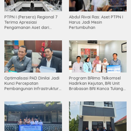
PTPN I (Persero) Regional 7
Abdul Rivai Ras: Aset PTPN I
Terima Apresiasi
Harus Jadi Mesin
Pengamanan Aset dari
Pertumbuhan
Holding
Optimalisasi PAD Dinilai Jadi
Program BRImo Telkomsel
Kunci Percepatan
Hadirkan Kejutan, BRI Unit
Pembangunan Infrastruktur
Brabasan BRI Kanca Tulang
Lampung
Bawang Serahkan Hadiah
Premium kepada Nasabah
Mesuji