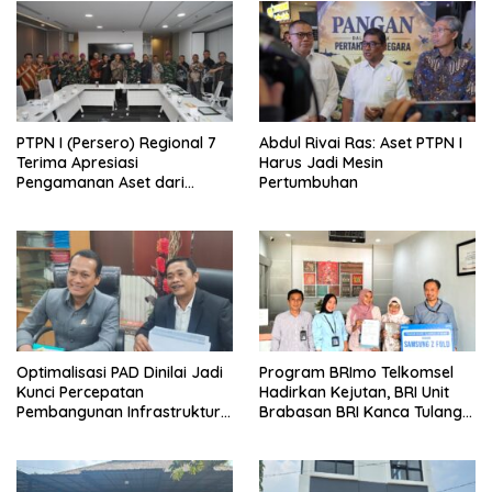
PTPN I (Persero) Regional 7
Abdul Rivai Ras: Aset PTPN I
Terima Apresiasi
Harus Jadi Mesin
Pengamanan Aset dari
Pertumbuhan
Holding
Optimalisasi PAD Dinilai Jadi
Program BRImo Telkomsel
Kunci Percepatan
Hadirkan Kejutan, BRI Unit
Pembangunan Infrastruktur
Brabasan BRI Kanca Tulang
Lampung
Bawang Serahkan Hadiah
Premium kepada Nasabah
Mesuji